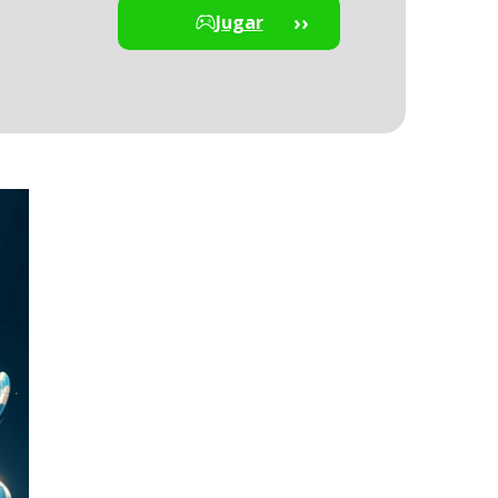
››
Jugar