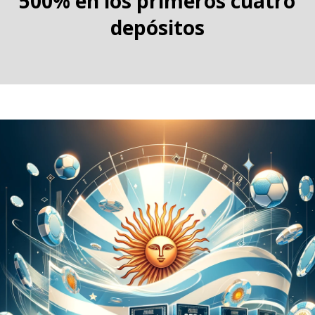
500% en los primeros cuatro
depósitos